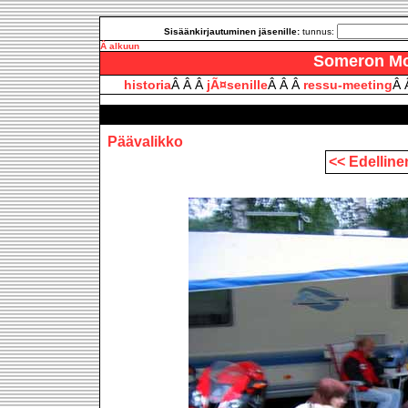
Sisäänkirjautuminen jäsenille:
tunnus:
Â alkuun
Someron Moo
historia
Â Â Â
jÃ¤senille
Â Â Â
ressu-meeting
Â 
Päävalikko
<< Edellin