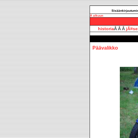
Sisäänkirjautumin
Â alkuun
historia
Â Â Â
jÃ¤se
Päävalikko