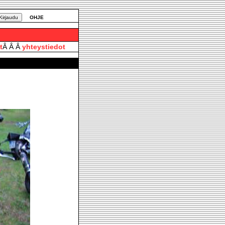
OHJE
t
Â Â Â
yhteystiedot