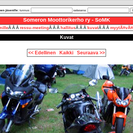
en jäsenille:
tunnus:
salasana:
Someron Moottorikerho ry - SoMK
nille
Â Â Â
ressu-meeting
Â Â Â
hallitus
Â Â Â
kuvat
Â Â Â
myytÃ¤vÃ¤
Kuvat
<< Edellinen
Kaikki
Seuraava >>