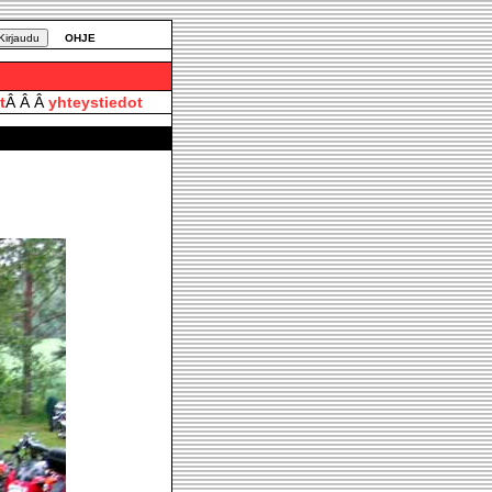
OHJE
t
Â Â Â
yhteystiedot