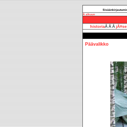
Sisäänkirjautumin
Â alkuun
historia
Â Â Â
jÃ¤se
Päävalikko