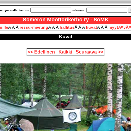
en jäsenille:
tunnus:
salasana:
Someron Moottorikerho ry - SoMK
nille
Â Â Â
ressu-meeting
Â Â Â
hallitus
Â Â Â
kuvat
Â Â Â
myytÃ¤vÃ¤
Kuvat
<< Edellinen
Kaikki
Seuraava >>